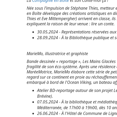
La
Compagnie en Boîte
et son Conte-moi ça !
Née sous l’impulsion de Stéphane Thies, metteur 
en Boîte développe des créations artistiques en d
Thies et Eve Mittempergher) arrivent en classe, ils 
expliquent la raison de leur venue : lire un conte.
30.05.2024 - Représentations réservées aux
28.09.2024 - À la Bibliothèque publique et 
MarieMo, illustratrice et graphiste
Bande dessinée « reportage », Les Mains Glacées d
fragilité de son éco-système. Après une résidence 
MaréeMotrice, MarieMo élabore cette série de petits
regard sur ce continent en proie au réchauffement
embarqué à bord de l'Ocean Viking, un bateau af
Atelier BD-reportage autour de son projet L
Brévine).
07.05.2024 - À la bibliothèque et médiathèq
Méditerranée, de 17h00 à 19h00, dès 10 an
26.06.2024 - À l'Hôtel de Commune de Ligni