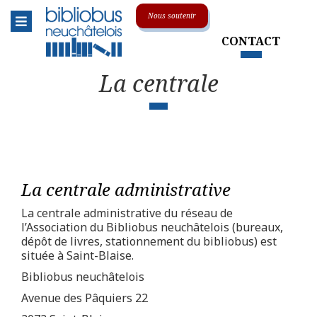
Menu
Nous soutenir
CONTACT
Le réseau
Toggle submenu
La centrale
L'association
La centrale
Animations & événements
Soutenir le Bibliobus
La centrale administrative
La centrale administrative du réseau de
Sur la route
Toggle submenu
l’Association du Bibliobus neuchâtelois (bureaux,
dépôt de livres, stationnement du bibliobus) est
Nos collections
Toggle submenu
située à Saint-Blaise.
Bibliobus neuchâtelois
En pratique
Toggle submenu
Avenue des Pâquiers 22