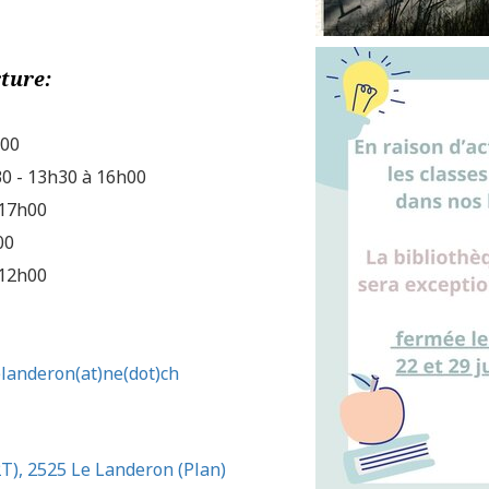
ture:
h00
30 - 13h30 à 16h00
 17h00
00
 12h00
elanderon(at)ne(dot)ch
2T), 2525 Le Landeron (Plan)