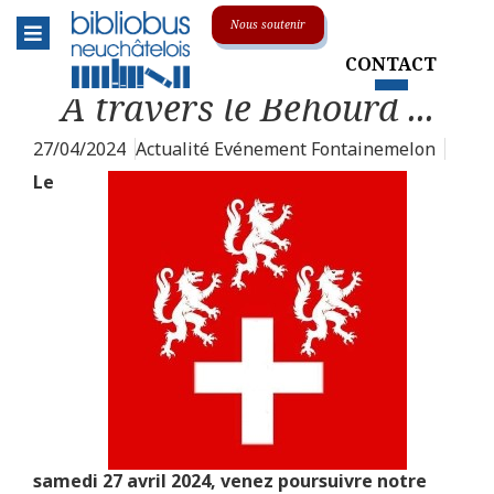
Menu
Nous soutenir
CONTACT
Le réseau
Toggle submenu
À travers le Béhourd ...
L'association
27/04/2024
Actualité Evénement Fontainemelon
La centrale
Le
Animations & événements
Soutenir le Bibliobus
Sur la route
Toggle submenu
Nos collections
Toggle submenu
En pratique
Toggle submenu
samedi 27 avril 2024, venez poursuivre notre