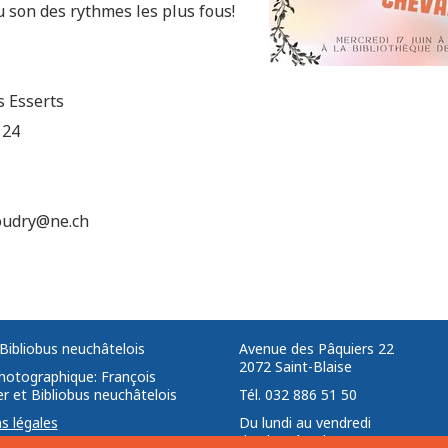
u son des rythmes les plus fous!
s Esserts
 24
boudry@ne.ch
Bibliobus neuchâtelois
Avenue des Pâquiers 22 ­ ­
2072 Saint-Blaise ­ ­ ­
photographique: François
r et Bibliobus neuchâtelois
Tél. 032 886 51 50
s légales
Du lundi au vendredi
de 9h00 à 12h00