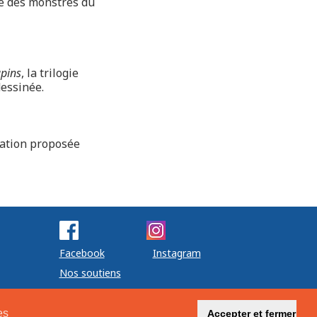
e des monstres du
apins
, la trilogie
dessinée.
mation proposée
Facebook
Instagram
Nos soutiens
es
Accepter et fermer