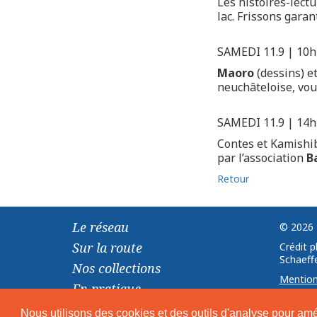
Les histoires-lect
lac. Frissons garant
SAMEDI 11.9 | 10h
Maoro
(dessins) e
neuchâteloise, vou
SAMEDI 11.9 | 14h
Contes et Kamishib
par l’association
Ba
Retour
Le réseau
© 2026 
Sur la route
Crédit 
Schaeffe
Nos collections
Mention
En pratique
Nous utilisons des cookies et des outils d'analyse pour améli