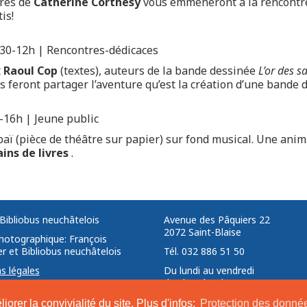
ures de
Catherine Corthésy
vous emmèneront à la rencontr
is!
30-12h | Rencontres-dédicaces
t
Raoul Cop
(textes), auteurs de la bande dessinée
L’or des s
s feront partager l’aventure qu’est la création d’une bande 
-16h | Jeune public
aï (pièce de théâtre sur papier) sur fond musical. Une ani
ins de livres
.
Bibliobus neuchâtelois
Avenue des Pâquiers 22 ­ ­
2072 Saint-Blaise ­ ­ ­
photographique: François
r et Bibliobus neuchâtelois
Tél. 032 886 51 50
s légales
Du lundi au vendredi
de 9h00 à 12h00
orer la convivialité du site. Plus d'infos:
Protection des donné