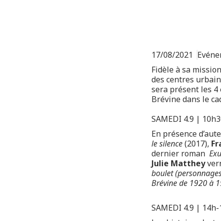
17/08/2021
Evéne
Fidèle à sa missio
des centres urbain
sera présent les 4
Brévine dans le ca
SAMEDI 4.9 | 10h3
En présence d’aute
le silence
(2017),
Fr
dernier roman
Exu
Julie Matthey
ver
boulet
(personnages 
Brévine de 1920 à 
SAMEDI 4.9 | 14h-