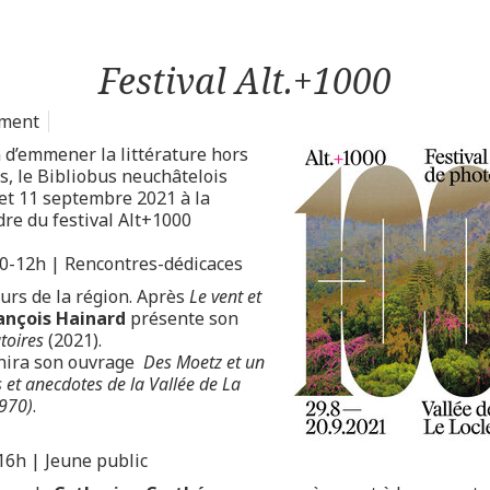
Festival Alt.+1000
ment
n d’emmener la littérature hors
s, le Bibliobus neuchâtelois
 et 11 septembre 2021 à la
dre du festival Alt+1000
0-12h | Rencontres-dédicaces
urs de la région. Après
Le vent et
ançois Hainard
présente son
toires
(2021).
nira son ouvrage
Des Moetz et un
et anecdotes de la Vallée de La
1970)
.
16h | Jeune public