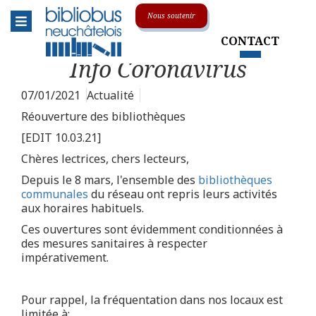
Menu
Nous soutenir
CONTACT
Le réseau
Toggle submenu
Info Coronavirus
L'association
07/01/2021
Actualité
La centrale
Réouverture des bibliothèques
[EDIT 10.03.21]
Animations & événements
Chères lectrices, chers lecteurs,
Soutenir le Bibliobus
Depuis le 8 mars, l'ensemble des
bibliothèques
communales
du réseau ont repris leurs activités
aux horaires habituels.
Sur la route
Toggle submenu
Ces ouvertures sont évidemment conditionnées à
des mesures sanitaires à respecter
Nos collections
Toggle submenu
impérativement.
En pratique
Toggle submenu
Pour rappel, la fréquentation dans nos locaux est
limitée à: