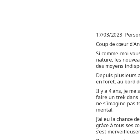
17/03/2023
Person
Coup de cœur d'A
Si comme-moi vous
nature, les nouveau
des moyens indisp
Depuis plusieurs 
en forêt, au bord d
Il y a 4 ans, je me
faire un trek dans
ne s’imagine pas t
mental.
J’ai eu la chance 
grâce à tous ses co
s’est merveilleuse