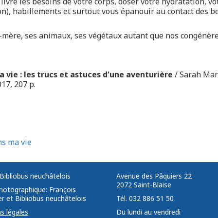
livre les besoins de votre corps, doser votre hydratation, v
on), habillements et surtout vous épanouir au contact des b
-mère, ses animaux, ses végétaux autant que nos congénère
 vie : les trucs et astuces d'une aventurière
/ Sarah Mar
017, 207 p.
ns ma vie
Bibliobus neuchâtelois
Avenue des Pâquiers 22 ­ ­
2072 Saint-Blaise ­ ­ ­
photographique: François
r et Bibliobus neuchâtelois
Tél. 032 886 51 50
s légales
Du lundi au vendredi