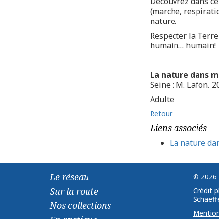
Découvrez dans ce 
(marche, respirati
nature.
Respecter la Terre
humain… humain!
La nature dans ma
Seine : M. Lafon, 2
Adulte
Retour
Liens associés
La nature da
Le réseau
© 2026 
Sur la route
Crédit 
Schaeffe
Nos collections
Mention