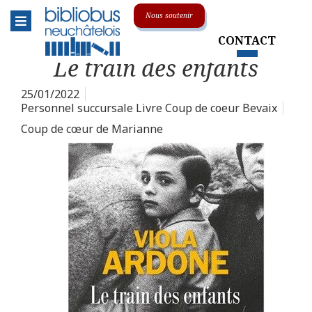
Menu
Nous soutenir
CONTACT
Le réseau
Toggle submenu
Le train des enfants
L'association
25/01/2022
Personnel succursale Livre Coup de coeur Bevaix
La centrale
Coup de cœur de Marianne
Animations & événements
Soutenir le Bibliobus
Sur la route
Toggle submenu
Nos collections
Toggle submenu
En pratique
Toggle submenu