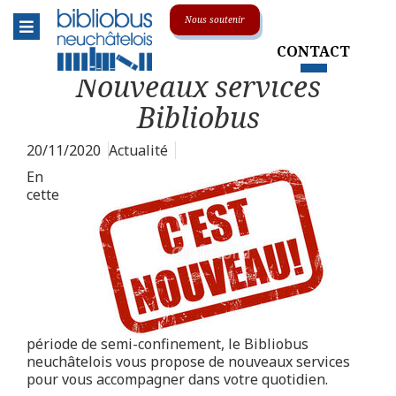
Menu
Nous soutenir
CONTACT
Le réseau
Toggle submenu
Nouveaux services
L'association
Bibliobus
La centrale
20/11/2020
Actualité
En
Animations & événements
cette
Soutenir le Bibliobus
Sur la route
Toggle submenu
Nos collections
Toggle submenu
période de semi-confinement, le Bibliobus
En pratique
Toggle submenu
neuchâtelois vous propose de nouveaux services
pour vous accompagner dans votre quotidien.