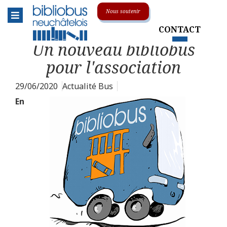
Menu
Nous soutenir
CONTACT
Le réseau
Toggle submenu
Un nouveau bibliobus
L'association
pour l'association
La centrale
29/06/2020
Actualité Bus
En
Animations & événements
Soutenir le Bibliobus
Sur la route
Toggle submenu
Nos collections
Toggle submenu
En pratique
Toggle submenu